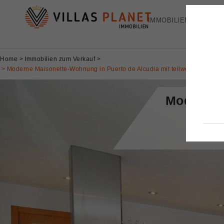
IMMOBILIEN
FE
Home
Immobilien zum Verkauf
Moderne Maisonette-Wohnung in Puerto de Alcudia mit teilweisem Meerbl
Moderne 