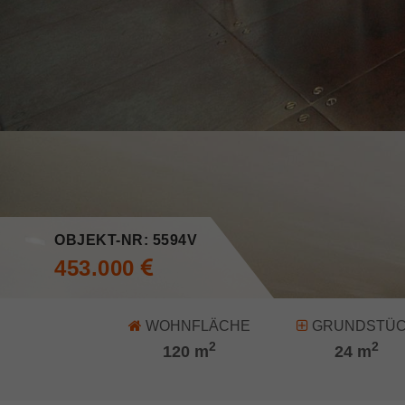
OBJEKT-NR: 5594V
453.000
WOHNFLÄCHE
GRUNDSTÜ
2
2
120 m
24 m