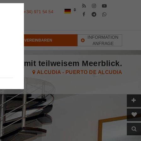
(+34) 971 54 54
KT
11
INFORMATION
TERMIN VEREINBAREN
ANFRAGE
udia mit teilweisem Meerblick.
ALCUDIA - PUERTO DE ALCUDIA